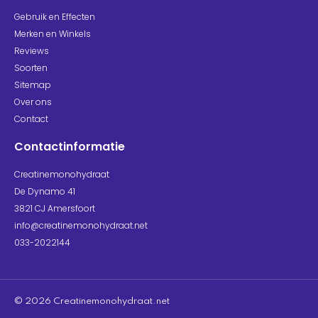
Gebruik en Effecten
Merken en Winkels
Reviews
Soorten
Sitemap
Over ons
Contact
Contactinformatie
Creatinemonohydraat
De Dynamo 41
3821 CJ Amersfoort
info@creatinemonohydraat.net
033-2022144
© 2026 Creatinemonohydraat.net​