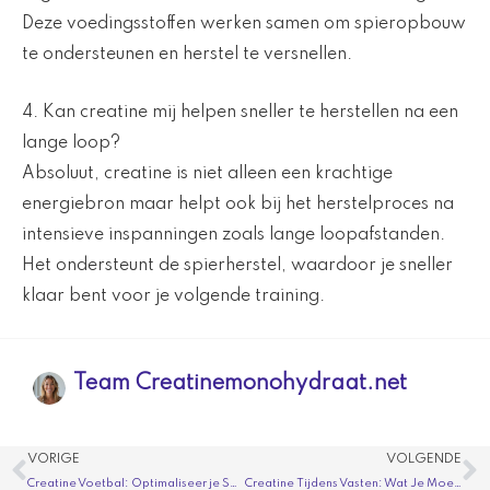
Deze voedingsstoffen werken samen om spieropbouw
te ondersteunen en herstel te versnellen.
4. Kan creatine mij helpen sneller te herstellen na een
lange loop?
Absoluut, creatine is niet alleen een krachtige
energiebron maar helpt ook bij het herstelproces na
intensieve inspanningen zoals lange loopafstanden.
Het ondersteunt de spierherstel, waardoor je sneller
klaar bent voor je volgende training.
Team Creatinemonohydraat.net
Vorige
V
VORIGE
VOLGENDE
Creatine Voetbal: Optimaliseer je Spel met de Juiste Inname en Voordelen
Creatine Tijdens Vasten: Wat Je Moet Weten en Hoe Het Werkt