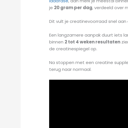
laadfase
, dan merk je meestal binne
je
20 gram per dag
, verdeeld over 
Dit vult je creatinevoorraad snel aan
Een langzamere aanpak duurt iets lan
binnen
2 tot 4 weken resultaten
zie
de creatinespiegel op.
Na stoppen met een creatine supple
terug naar normaal.