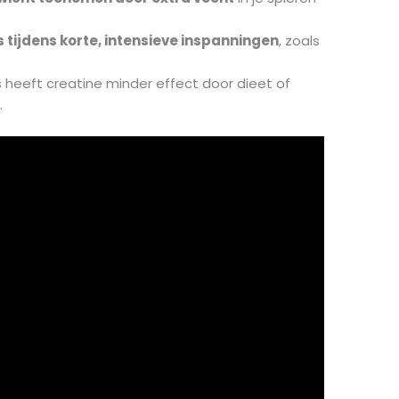
 tijdens korte, intensieve inspanningen
, zoals
s heeft creatine minder effect door dieet of
s
.