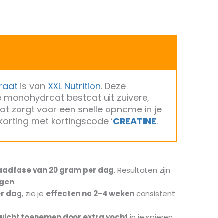
raat
is van
XXL Nutrition
. Deze
ne monohydraat bestaat uit zuivere,
t zorgt voor een snelle opname in je
 korting met kortingscode ‘
CREATINE
.
aadfase van 20 gram per dag
. Resultaten zijn
agen
.
er dag
, zie je
effecten na 2-4 weken
consistent
wicht toenemen door extra vocht
in je spieren