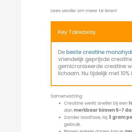
Lees verder om meer te leren!
Key Takeaway
De
beste creatine monohyd
vriendelijk geprijsde creati
gemicroniseerde creatine wa
lichaam. Nu tijdelijk met 10%
Samenvatting
Creatine werkt sneller bij een
l
dan
merkbaar binnen 5-7 d
Zonder laadfase, bij
3 gram p
gebruik.
Binnen enkele dagen kan je
ge