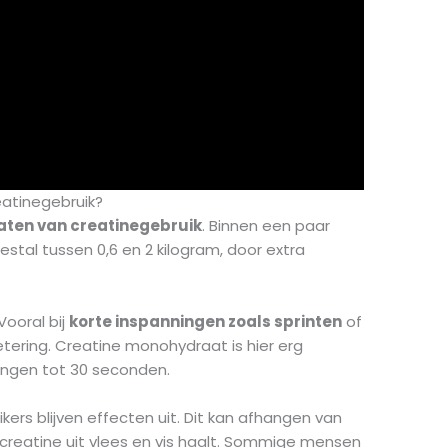
eatinegebruik?
taten van creatinegebruik
. Binnen een paar
estal tussen 0,6 en 2 kilogram, door extra
Vooral bij
korte inspanningen zoals sprinten
of
etering. Creatine monohydraat is hier erg
ningen tot 30 seconden.
ers blijven effecten uit. Dit kan afhangen van
el creatine uit vlees en vis haalt. Sommige mensen