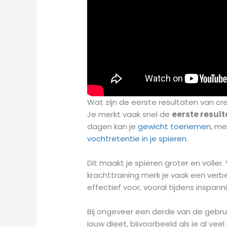
Wat zijn de eerste resultaten van cr
Je merkt vaak snel de
eerste resul
dagen kan je
gewicht toenemen
, me
vochtretentie in je spieren
.
Dit maakt je spieren groter en voller. 
krachttraining merk je vaak een verb
effectief voor, vooral tijdens inspan
Bij ongeveer een derde van de gebruik
jouw dieet, bijvoorbeeld als je al ve