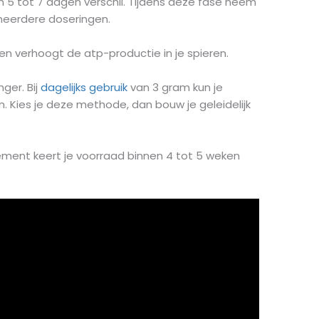
n 5 tot 7 dagen verschil. Tijdens deze fase neem
meerdere doseringen.
 en verhoogt de atp-productie in je spieren.
ger. Bij
dagelijks gebruik
van 3 gram kun je
n. Kies je deze methode, dan bouw je geleidelijk
ment keert je voorraad binnen 4 tot 5 weken