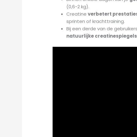
(0,6-2 kg).
Creatine
verbetert prestaties
sprinten of krachttraining.
Bij een derde van de gebruiker
natuurlijke creatinespiegel