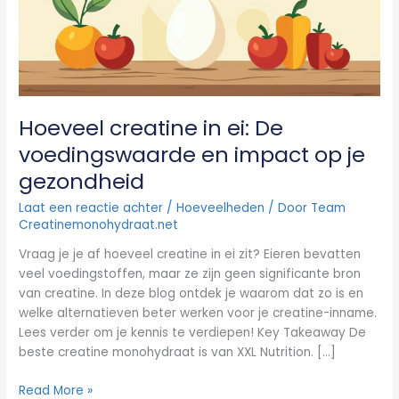
en
impact
op
je
gezondheid
Hoeveel creatine in ei: De
voedingswaarde en impact op je
gezondheid
Laat een reactie achter
/
Hoeveelheden
/ Door
Team
Creatinemonohydraat.net
Vraag je je af hoeveel creatine in ei zit? Eieren bevatten
veel voedingstoffen, maar ze zijn geen significante bron
van creatine. In deze blog ontdek je waarom dat zo is en
welke alternatieven beter werken voor je creatine-inname.
Lees verder om je kennis te verdiepen! Key Takeaway De
beste creatine monohydraat is van XXL Nutrition. […]
Read More »