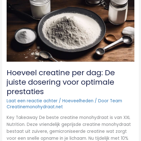
per
dag:
De
juiste
dosering
voor
optimale
prestaties
Hoeveel creatine per dag: De
juiste dosering voor optimale
prestaties
Laat een reactie achter
/
Hoeveelheden
/ Door
Team
Creatinemonohydraat.net
Key Takeaway De beste creatine monohydraat is van XXL
Nutrition. Deze vriendelijk geprijsde creatine monohydraat
bestaat uit zuivere, gemicroniseerde creatine wat zorgt
voor een snelle opname in je lichaam. Nu tijdelijk met 10%