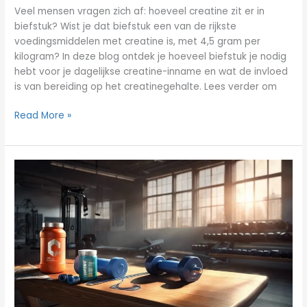
Veel mensen vragen zich af: hoeveel creatine zit er in
biefstuk? Wist je dat biefstuk een van de rijkste
voedingsmiddelen met creatine is, met 4,5 gram per
kilogram? In deze blog ontdek je hoeveel biefstuk je nodig
hebt voor je dagelijkse creatine-inname en wat de invloed
is van bereiding op het creatinegehalte. Lees verder om
Read More »
De
Voordelen
van
Creatine
1kg
voor
Spieropbouw
en
Krachttraining