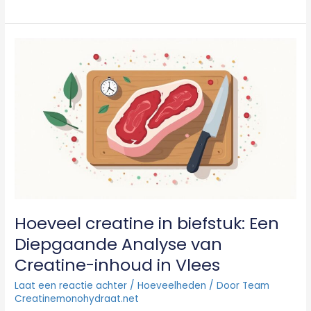
Hoeveel
creatine
in
biefstuk:
Een
Diepgaande
Analyse
van
Creatine-
inhoud
in
Vlees
Hoeveel creatine in biefstuk: Een
Diepgaande Analyse van
Creatine-inhoud in Vlees
Laat een reactie achter
/
Hoeveelheden
/ Door
Team
Creatinemonohydraat.net