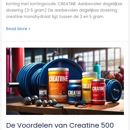
korting met kortingscode ‘CREATINE. Aanbevolen dagelijkse
dosering (3-5 gram) De aanbevolen dagelijkse dosering
creatine monohydraat ligt tussen de 3 en 5 gram.
Read More »
De
Voordelen
van
Creatine
500
Gram
voor
Spiergroei
en
Krachttraining
De Voordelen van Creatine 500