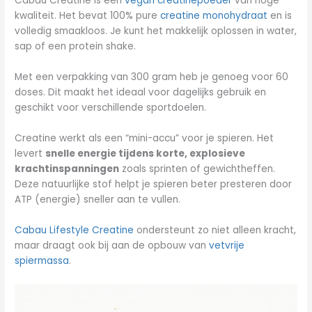
Cabau Creatine is een
vegan creatinepoeder
van hoge
kwaliteit. Het bevat 100% pure
creatine monohydraat
en is
volledig smaakloos. Je kunt het makkelijk oplossen in water,
sap of een protein shake.
Met een verpakking van 300 gram heb je genoeg voor 60
doses. Dit maakt het ideaal voor dagelijks gebruik en
geschikt voor verschillende sportdoelen.
Creatine werkt als een “mini-accu” voor je spieren. Het
levert
snelle energie tijdens korte, explosieve
krachtinspanningen
zoals sprinten of gewichtheffen.
Deze natuurlijke stof helpt je spieren beter presteren door
ATP (energie) sneller aan te vullen.
Cabau Lifestyle Creatine
ondersteunt zo niet alleen kracht,
maar draagt ook bij aan de opbouw van
vetvrije
spiermassa
.