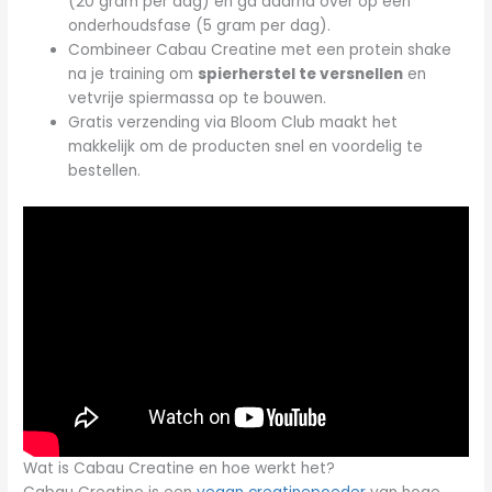
(20 gram per dag) en ga daarna over op een
onderhoudsfase (5 gram per dag).
Combineer Cabau Creatine met een protein shake
na je training om
spierherstel te versnellen
en
vetvrije spiermassa op te bouwen.
Gratis verzending via Bloom Club maakt het
makkelijk om de producten snel en voordelig te
bestellen.
Wat is Cabau Creatine en hoe werkt het?