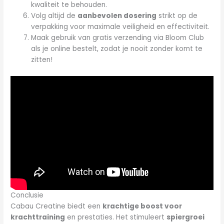
kwaliteit te behouden.
Volg altijd de
aanbevolen dosering
strikt op de
verpakking voor maximale veiligheid en effectiviteit.
Maak gebruik van gratis verzending via Bloom Club
als je online bestelt, zodat je nooit zonder komt te
zitten!
Conclusie
Cabau Creatine biedt een
krachtige boost voor
krachttraining
en prestaties. Het stimuleert
spiergroei