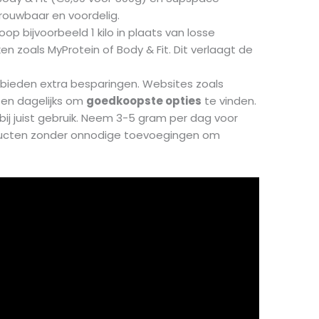
trouwbaar en voordelig.
op bijvoorbeeld 1 kilo in plaats van losse
n zoals MyProtein of Body & Fit. Dit verlaagt de
 bieden extra besparingen. Websites zoals
jzen dagelijks om
goedkoopste opties
te vinden.
bij juist gebruik. Neem 3-5 gram per dag voor
oducten zonder onnodige toevoegingen om