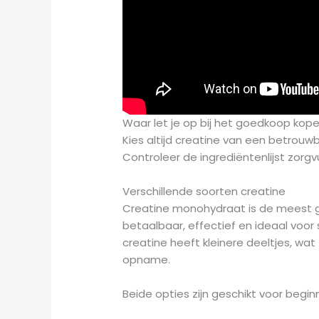
Waar let je op bij het goedkoop kop
Kies altijd creatine van een betrou
Controleer de ingrediëntenlijst zor
Verschillende soorten creatine
Creatine monohydraat is de meest g
betaalbaar, effectief en ideaal voor 
creatine heeft kleinere deeltjes, wa
opname.
Beide opties zijn geschikt voor begin