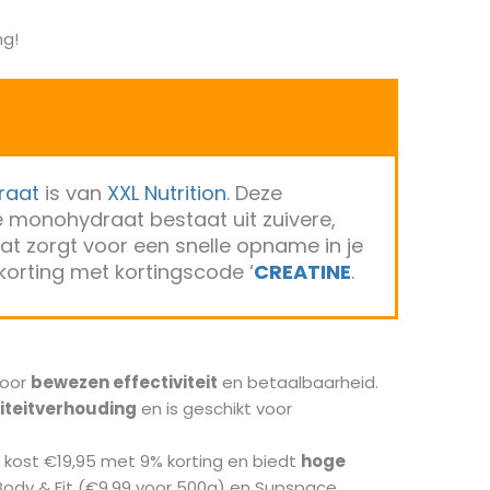
ng!
raat
is van
XXL Nutrition
. Deze
ne monohydraat bestaat uit zuivere,
t zorgt voor een snelle opname in je
 korting met kortingscode ‘
CREATINE
.
oor
bewezen effectiviteit
en betaalbaarheid.
liteitverhouding
en is geschikt voor
kost €19,95 met 9% korting en biedt
hoge
 Body & Fit (€9,99 voor 500g) en Supspace