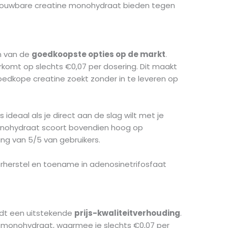
etrouwbare creatine monohydraat bieden tegen
n van de
goedkoopste opties op de markt
.
erkomt op slechts €0,07 per dosering. Dit maakt
oedkope creatine zoekt zonder in te leveren op
is ideaal als je direct aan de slag wilt met je
monohydraat scoort bovendien hoog op
g van 5/5 van gebruikers.
erherstel en toename in adenosinetrifosfaat
edt een uitstekende
prijs-kwaliteitverhouding
.
ne monohydraat, waarmee je slechts €0,07 per