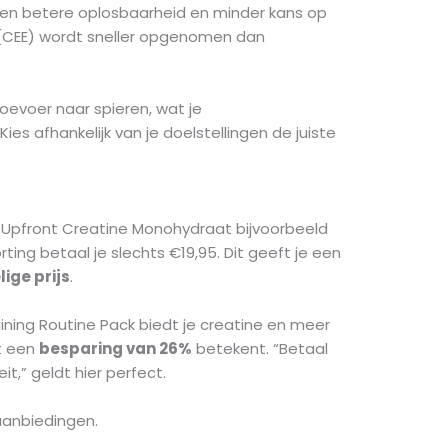
een betere oplosbaarheid en minder kans op
 (CEE) wordt sneller opgenomen dan
oevoer naar spieren, wat je
es afhankelijk van je doelstellingen de juiste
n. Upfront Creatine Monohydraat bijvoorbeeld
ing betaal je slechts €19,95. Dit geeft je een
ige prijs
.
aining Routine Pack biedt je creatine en meer
at een
besparing van 26%
betekent. “Betaal
it,” geldt hier perfect.
n aanbiedingen.