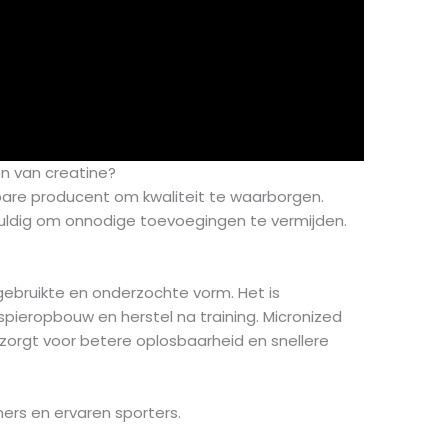
en van creatine?
wbare producent om kwaliteit te waarborgen.
gvuldig om onnodige toevoegingen te vermijden.
ebruikte en onderzochte vorm. Het is
spieropbouw en herstel na training. Micronized
t zorgt voor betere oplosbaarheid en snellere
ners en ervaren sporters.