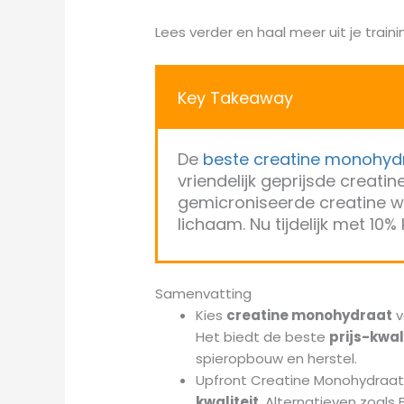
Lees verder en haal meer uit je traini
Key Takeaway
De
beste creatine monohyd
vriendelijk geprijsde creati
gemicroniseerde creatine wa
lichaam. Nu tijdelijk met 10%
Samenvatting
Kies
creatine monohydraat
v
Het biedt de beste
prijs-kwa
spieropbouw en herstel.
Upfront Creatine Monohydraat 
kwaliteit
. Alternatieven zoals