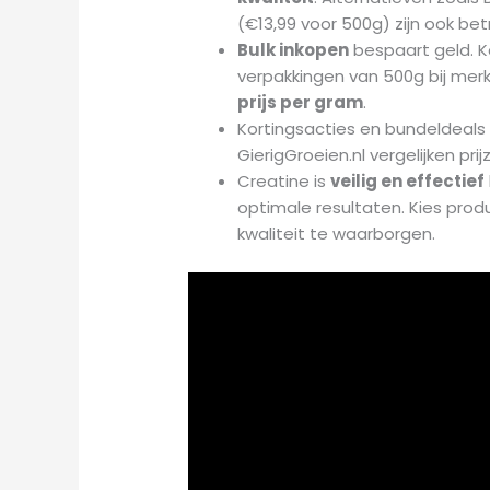
(€13,99 voor 500g) zijn ook be
Bulk inkopen
bespaart geld. Ko
verpakkingen van 500g bij merke
prijs per gram
.
Kortingsacties en bundeldeals
GierigGroeien.nl vergelijken pri
Creatine is
veilig en effectief
optimale resultaten. Kies pr
kwaliteit te waarborgen.