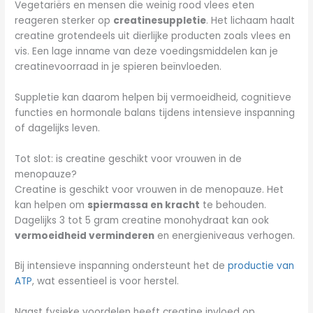
Vegetariërs en mensen die weinig rood vlees eten
reageren sterker op
creatinesuppletie
. Het lichaam haalt
creatine grotendeels uit dierlijke producten zoals vlees en
vis. Een lage inname van deze voedingsmiddelen kan je
creatinevoorraad in je spieren beïnvloeden.
Suppletie kan daarom helpen bij vermoeidheid, cognitieve
functies en hormonale balans tijdens intensieve inspanning
of dagelijks leven.
Tot slot: is creatine geschikt voor vrouwen in de
menopauze?
Creatine is geschikt voor vrouwen in de menopauze. Het
kan helpen om
spiermassa en kracht
te behouden.
Dagelijks 3 tot 5 gram creatine monohydraat kan ook
vermoeidheid verminderen
en energieniveaus verhogen.
Bij intensieve inspanning ondersteunt het de
productie van
ATP
, wat essentieel is voor herstel.
Naast fysieke voordelen heeft creatine invloed op