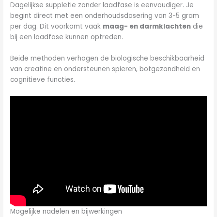
Dagelijkse suppletie zonder laadfase is eenvoudiger. Je
begint direct met een onderhoudsdosering van 3-5 gram
per dag. Dit voorkomt vaak
maag- en darmklachten
die
bij een laadfase kunnen optreden.
Beide methoden verhogen de biologische beschikbaarheid
van creatine en ondersteunen spieren, botgezondheid en
cognitieve functies.
Mogelijke nadelen en bijwerkingen