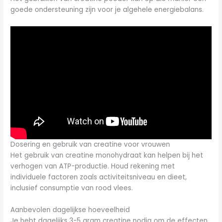
goede ondersteuning zijn voor je algehele energiebalans.
Dosering en gebruik van creatine voor vrouwen
Het gebruik van creatine monohydraat kan helpen bij het
verhogen van ATP-productie. Houd rekening met
individuele factoren zoals activiteitsniveau en dieet,
inclusief consumptie van rood vlees.
Aanbevolen dagelijkse hoeveelheid
Je hebt dagelijks 3-5 gram creatine nodig om de effecten