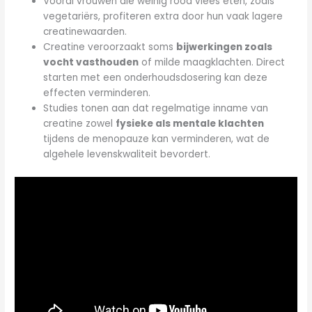
Vooral vrouwen die weinig rood vlees eten, zoals
vegetariërs, profiteren extra door hun vaak lagere
creatinewaarden.
Creatine veroorzaakt soms
bijwerkingen zoals
vocht vasthouden
of milde maagklachten. Direct
starten met een onderhoudsdosering kan deze
effecten verminderen.
Studies tonen aan dat regelmatige inname van
creatine zowel
fysieke als mentale klachten
tijdens de menopauze kan verminderen, wat de
algehele levenskwaliteit bevordert.