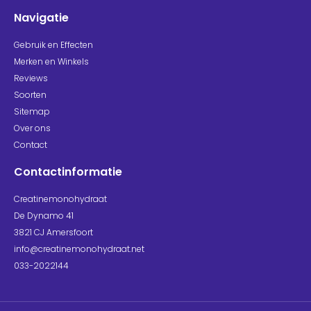
Navigatie
Gebruik en Effecten
Merken en Winkels
Reviews
Soorten
Sitemap
Over ons
Contact
Contactinformatie
Creatinemonohydraat
De Dynamo 41
3821 CJ Amersfoort
info@creatinemonohydraat.net
033-2022144