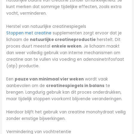
natuurlijke balans van creatine zonder afhankelijkheid. Je
kunt merken dat sommige tijdelijke effecten, zoals extra
vocht, verminderen.
Herstel van natuurlijke creatinespiegels
Stoppen met creatine
supplementen zorgt ervoor dat je
lichaam de
natuurlijke creatineproductie
herstelt. Dit
proces duurt meestal
enkele weken
. Je lichaam maakt
dan weer volledig gebruik van interne mechanismen om
creatine aan te vullen via voeding en adenosinetrifosfaat
(atp) productie.
Een
pauze van minimaal vier weken
wordt vaak
aanbevolen om de
creatinespiegels in balans
te
brengen. Langdurig gebruik kan dit proces onderdrukken,
maar tijdelijk stoppen voorkomt blijvende veranderingen.
Hierdoor blijft het gebruik van creatine monohydraat veilig
zonder ernstige bijwerkingen.
Vermindering van vochtretentie