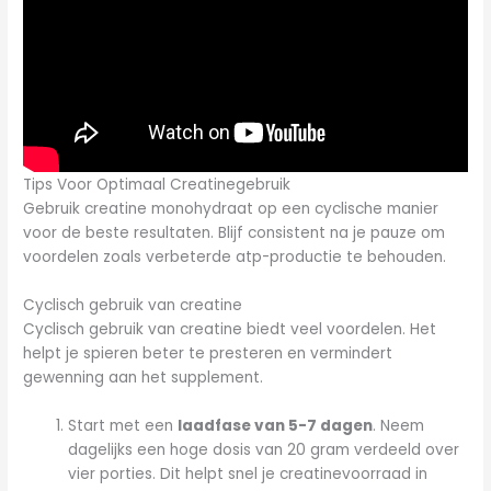
Tips Voor Optimaal Creatinegebruik
Gebruik creatine monohydraat op een cyclische manier
voor de beste resultaten. Blijf consistent na je pauze om
voordelen zoals verbeterde atp-productie te behouden.
Cyclisch gebruik van creatine
Cyclisch gebruik van creatine biedt veel voordelen. Het
helpt je spieren beter te presteren en vermindert
gewenning aan het supplement.
Start met een
laadfase van 5-7 dagen
. Neem
dagelijks een hoge dosis van 20 gram verdeeld over
vier porties. Dit helpt snel je creatinevoorraad in