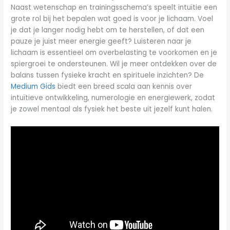
Naast wetenschap en trainingsschema’s speelt intuïtie een
grote rol bij het bepalen wat goed is voor je lichaam. Voel
je dat je langer nodig hebt om te herstellen, of dat een
pauze je juist meer energie geeft? Luisteren naar je
lichaam is essentieel om overbelasting te voorkomen en je
spiergroei te ondersteunen. Wil je meer ontdekken over de
balans tussen fysieke kracht en spirituele inzichten? De
Medium Gids
biedt een breed scala aan kennis over
intuïtieve ontwikkeling, numerologie en energiewerk, zodat
je zowel mentaal als fysiek het beste uit jezelf kunt halen.