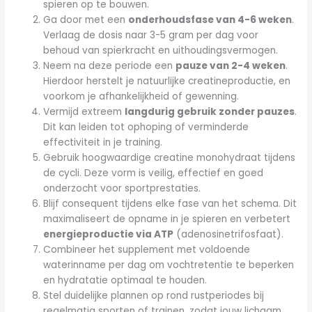
spieren op te bouwen.
Ga door met een
onderhoudsfase van 4-6 weken
.
Verlaag de dosis naar 3-5 gram per dag voor
behoud van spierkracht en uithoudingsvermogen.
Neem na deze periode een
pauze van 2-4 weken
.
Hierdoor herstelt je natuurlijke creatineproductie, en
voorkom je afhankelijkheid of gewenning.
Vermijd extreem
langdurig gebruik zonder pauzes
.
Dit kan leiden tot ophoping of verminderde
effectiviteit in je training.
Gebruik hoogwaardige creatine monohydraat tijdens
de cycli. Deze vorm is veilig, effectief en goed
onderzocht voor sportprestaties.
Blijf consequent tijdens elke fase van het schema. Dit
maximaliseert de opname in je spieren en verbetert
energieproductie via ATP
(adenosinetrifosfaat).
Combineer het supplement met voldoende
waterinname per dag om vochtretentie te beperken
en hydratatie optimaal te houden.
Stel duidelijke plannen op rond rustperiodes bij
regelmatig sporten of trainen, zodat jouw lichaam