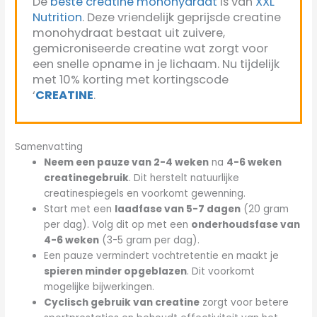
De
beste creatine monohydraat
is van
XXL
Nutrition
. Deze vriendelijk geprijsde creatine
monohydraat bestaat uit zuivere,
gemicroniseerde creatine wat zorgt voor
een snelle opname in je lichaam. Nu tijdelijk
met 10% korting met kortingscode
‘
CREATINE
.
Samenvatting
Neem een pauze van 2-4 weken
na
4-6 weken
creatinegebruik
. Dit herstelt natuurlijke
creatinespiegels en voorkomt gewenning.
Start met een
laadfase van 5-7 dagen
(20 gram
per dag). Volg dit op met een
onderhoudsfase van
4-6 weken
(3-5 gram per dag).
Een pauze vermindert vochtretentie en maakt je
spieren minder opgeblazen
. Dit voorkomt
mogelijke bijwerkingen.
Cyclisch gebruik van creatine
zorgt voor betere