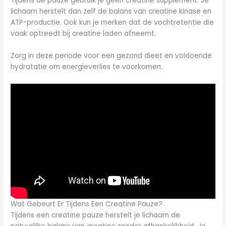
Tijdens de pauze gebruik je geen creatine supplement. Je
lichaam herstelt dan zelf de balans van creatine kinase en
ATP-productie. Ook kun je merken dat de vochtretentie die
vaak optreedt bij creatine laden afneemt.
Zorg in deze periode voor een gezond dieet en voldoende
hydratatie om energieverlies te voorkomen.
Wat Gebeurt Er Tijdens Een Creatine Pauze?
Tijdens een creatine pauze herstelt je lichaam de