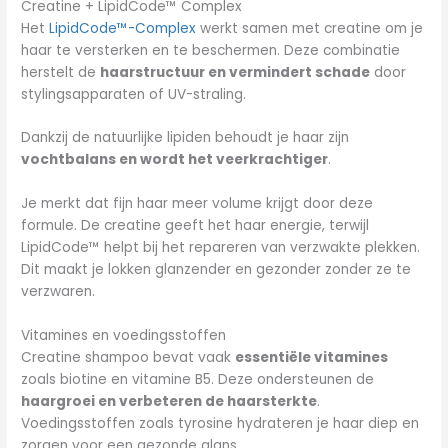
Creatine + LipidCode™ Complex
Het
LipidCode™-Complex
werkt samen met creatine om je
haar te versterken en te beschermen. Deze combinatie
herstelt de
haarstructuur en vermindert schade
door
stylingsapparaten of UV-straling.
Dankzij de natuurlijke lipiden behoudt je haar zijn
vochtbalans en wordt het veerkrachtiger
.
Je merkt dat fijn haar meer volume krijgt door deze
formule. De creatine geeft het haar energie, terwijl
LipidCode™ helpt bij het repareren van verzwakte plekken.
Dit maakt je lokken glanzender en gezonder zonder ze te
verzwaren.
Vitamines en voedingsstoffen
Creatine shampoo bevat vaak
essentiële vitamines
zoals biotine en vitamine B5. Deze ondersteunen de
haargroei en verbeteren de haarsterkte
.
Voedingsstoffen zoals tyrosine hydrateren je haar diep en
zorgen voor een gezonde glans.