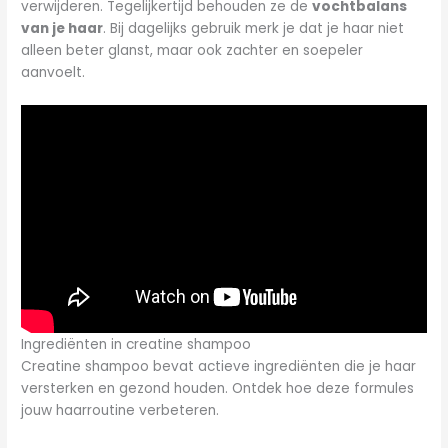
verwijderen. Tegelijkertijd behouden ze de
vochtbalans
van je haar
. Bij dagelijks gebruik merk je dat je haar niet
alleen beter glanst, maar ook zachter en soepeler
aanvoelt.
Ingrediënten in creatine shampoo
Creatine shampoo bevat actieve ingrediënten die je haar
versterken en gezond houden. Ontdek hoe deze formules
jouw haarroutine verbeteren.