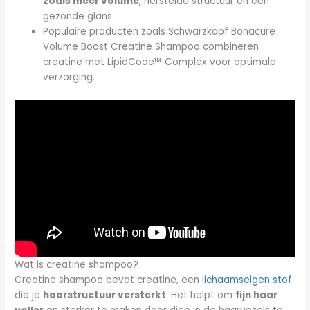
zoals meer volume
, herstelde structuur en een
gezonde glans.
Populaire producten zoals Schwarzkopf Bonacure
Volume Boost Creatine Shampoo combineren
creatine met LipidCode™ Complex voor optimale
verzorging.
Wat is creatine shampoo?
Creatine shampoo bevat creatine, een
lichaamseigen stof
die je
haarstructuur versterkt
. Het helpt om
fijn haar