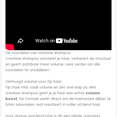
De voordelen van creatine shampoo
Creatine shampoo versterkt je haar, verbetert de structuur
en geeft zichtbaar meer volume. Lees verder om alle
voordelen te ontdekken!
Verhoogd volume voor fijn haar
Fijn haar mist vaak volume en ziet snel slap uit. Met
creatine shampoo geef je je haar een echte
volume
boost
. De formule werkt direct om de haarvezels dikker te
laten aanvoelen, wat resulteert in voller uitziend haar.
Voor dunner wordend haar is dit een ideale oplossing,