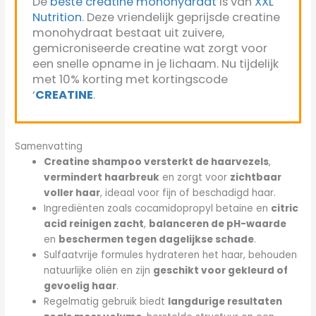
De
beste creatine monohydraat
is van
XXL
Nutrition
. Deze vriendelijk geprijsde creatine
monohydraat bestaat uit zuivere,
gemicroniseerde creatine wat zorgt voor
een snelle opname in je lichaam. Nu tijdelijk
met 10% korting met kortingscode
‘
CREATINE
.
Samenvatting
Creatine shampoo versterkt de haarvezels
,
vermindert haarbreuk
en zorgt voor
zichtbaar
voller haar
, ideaal voor fijn of beschadigd haar.
Ingrediënten zoals cocamidopropyl betaine en
citric
acid reinigen zacht
,
balanceren de pH-waarde
en
beschermen tegen dagelijkse schade
.
Sulfaatvrije formules hydrateren het haar, behouden
natuurlijke oliën en zijn
geschikt voor gekleurd of
gevoelig haar
.
Regelmatig gebruik biedt
langdurige resultaten