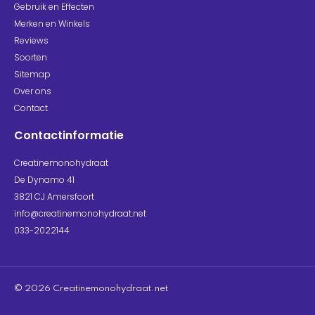
Gebruik en Effecten
Merken en Winkels
Reviews
Soorten
Sitemap
Over ons
Contact
Contactinformatie
Creatinemonohydraat
De Dynamo 41
3821 CJ Amersfoort
info@creatinemonohydraat.net
033-2022144
© 2026 Creatinemonohydraat.net​