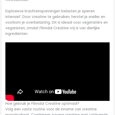
Explosieve krachtsinspanningen belasten je spieren
intensief. Door creatine te gebruiken, herstel je sneller en
voorkom je overbelasting. Dit is ideaal voor vegetariërs en
veganisten, omdat Flinndal Creatine vrij is van dierlijke
ingrediënten.
Hoe gebruik je Flinndal Creatine optimaal?
Volg een vaste routine voor de inname van creatine
monohydraat. Combineer zuivere creatine met voldoende