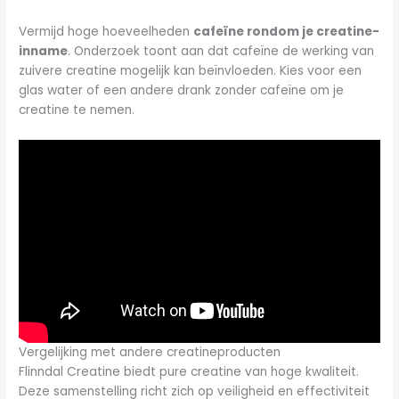
Vermijd hoge hoeveelheden
cafeïne rondom je creatine-
inname
. Onderzoek toont aan dat cafeïne de werking van
zuivere creatine mogelijk kan beïnvloeden. Kies voor een
glas water of een andere drank zonder cafeïne om je
creatine te nemen.
Vergelijking met andere creatineproducten
Flinndal Creatine biedt pure creatine van hoge kwaliteit.
Deze samenstelling richt zich op veiligheid en effectiviteit