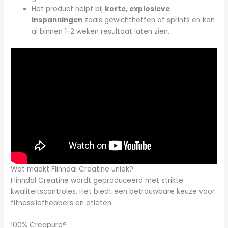
Het product helpt bij
korte, explosieve
inspanningen
zoals gewichtheffen of sprints en kan
al binnen 1-2 weken resultaat laten zien.
Wat maakt Flinndal Creatine uniek?
Flinndal Creatine wordt geproduceerd met strikte
kwaliteitscontroles. Het biedt een betrouwbare keuze voor
fitnessliefhebbers en atleten.
100% Creapure®