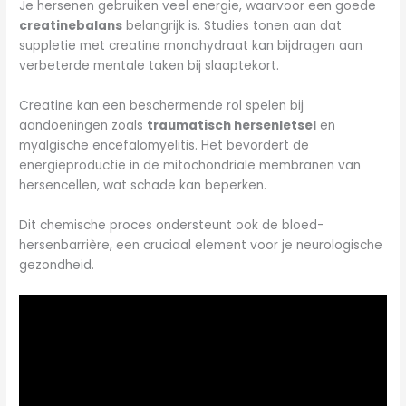
Je hersenen gebruiken veel energie, waarvoor een goede
creatinebalans
belangrijk is. Studies tonen aan dat
suppletie met creatine monohydraat kan bijdragen aan
verbeterde mentale taken bij slaaptekort.
Creatine kan een beschermende rol spelen bij
aandoeningen zoals
traumatisch hersenletsel
en
myalgische encefalomyelitis. Het bevordert de
energieproductie in de mitochondriale membranen van
hersencellen, wat schade kan beperken.
Dit chemische proces ondersteunt ook de bloed-
hersenbarrière, een cruciaal element voor je neurologische
gezondheid.