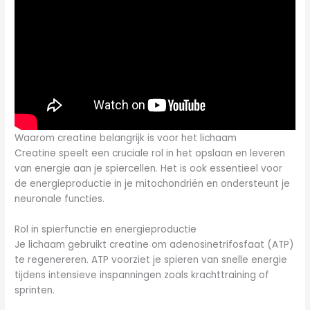
Waarom creatine belangrijk is voor het lichaam
Creatine speelt een cruciale rol in het opslaan en leveren
van energie aan je spiercellen. Het is ook essentieel voor
de energieproductie in je mitochondriën en ondersteunt je
neuronale functies.
Rol in spierfunctie en energieproductie
Je lichaam gebruikt creatine om adenosinetrifosfaat (ATP)
te regenereren. ATP voorziet je spieren van snelle energie
tijdens intensieve inspanningen zoals krachttraining of
sprinten.