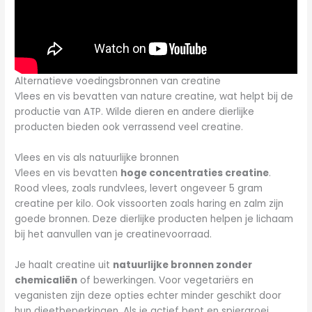
Alternatieve voedingsbronnen van creatine
Vlees en vis bevatten van nature creatine, wat helpt bij de
productie van ATP. Wilde dieren en andere dierlijke
producten bieden ook verrassend veel creatine.
Vlees en vis als natuurlijke bronnen
Vlees en vis bevatten
hoge concentraties creatine
.
Rood vlees, zoals rundvlees, levert ongeveer 5 gram
creatine per kilo. Ook vissoorten zoals haring en zalm zijn
goede bronnen. Deze dierlijke producten helpen je lichaam
bij het aanvullen van je creatinevoorraad.
Je haalt creatine uit
natuurlijke bronnen zonder
chemicaliën
of bewerkingen. Voor vegetariërs en
veganisten zijn deze opties echter minder geschikt door
hun dieetbeperkingen. Als je actief bent en spiergroei