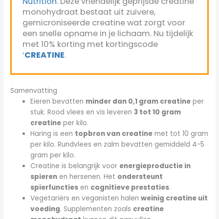
Nutrition
. Deze vriendelijk geprijsde creatine
monohydraat bestaat uit zuivere,
gemicroniseerde creatine wat zorgt voor
een snelle opname in je lichaam. Nu tijdelijk
met 10% korting met kortingscode
‘
CREATINE
.
Samenvatting
Eieren bevatten
minder dan 0,1 gram creatine
per
stuk. Rood vlees en vis leveren
3 tot 10 gram
creatine
per kilo.
Haring is een
topbron van creatine
met tot 10 gram
per kilo. Rundvlees en zalm bevatten gemiddeld 4-5
gram per kilo.
Creatine is belangrijk voor
energieproductie in
spieren
en hersenen. Het
ondersteunt
spierfuncties
en
cognitieve prestaties
.
Vegetariërs en veganisten halen
weinig creatine uit
voeding
. Supplementen zoals
creatine