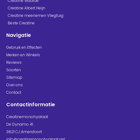
Creatine Waarde
Creatine Albert Heijn
Creatine meenemen Vliegtuig
Beste Creatine
Navigatie
Gebruik en Effecten
Merken en Winkels
Reviews
Soorten
Sitemap
Over ons
Contact
Contactinformatie
Creatinemonohydraat
De Dynamo 41
3821 CJ Amersfoort
info@creatinemonohydraat.net