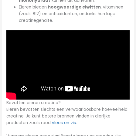
monohydraat
kunnen dit aanvullen.
Eieren bieden
hoogwaardige eiwitten
, vitaminen
(zoals B12) en antioxidanten, ondanks hun lage
creatinegehalte.
Bevatten eieren creatine?
Eieren bevatten slechts een verwaarloosbare hoeveelheid
creatine. Je kunt betere bronnen vinden in dierlijke
producten zoals rood
vlees en vis
.