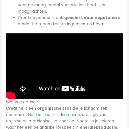
voor de maag, ideaal voor wie last heeft van
maagklachten.
Creatine poeder is ook
geschikt voor vegetariërs
omdat het geen dierlijke ingrediënten bevat.
Wat is creatine??
Creatine is een
organische stof
die je lichaam zelf
aanmaakt. Het
bestaat uit drie
aminozuren: glycine,
arginine en methionine. Je vindt het vooral in je spieren,
waar het een belangrijke rol speelt in
energieproductie
.