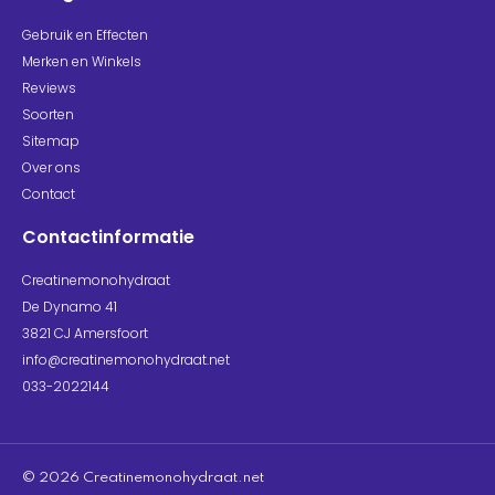
Gebruik en Effecten
Merken en Winkels
Reviews
Soorten
Sitemap
Over ons
Contact
Contactinformatie
Creatinemonohydraat
De Dynamo 41
3821 CJ Amersfoort
info@creatinemonohydraat.net
033-2022144
© 2026 Creatinemonohydraat.net​