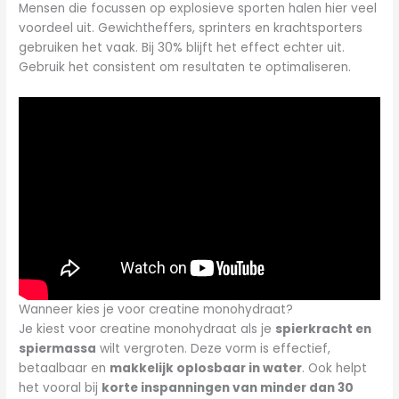
Mensen die focussen op explosieve sporten halen hier veel
voordeel uit. Gewichtheffers, sprinters en krachtsporters
gebruiken het vaak. Bij 30% blijft het effect echter uit.
Gebruik het consistent om resultaten te optimaliseren.
Wanneer kies je voor creatine monohydraat?
Je kiest voor creatine monohydraat als je
spierkracht en
spiermassa
wilt vergroten. Deze vorm is effectief,
betaalbaar en
makkelijk oplosbaar in water
. Ook helpt
het vooral bij
korte inspanningen van minder dan 30