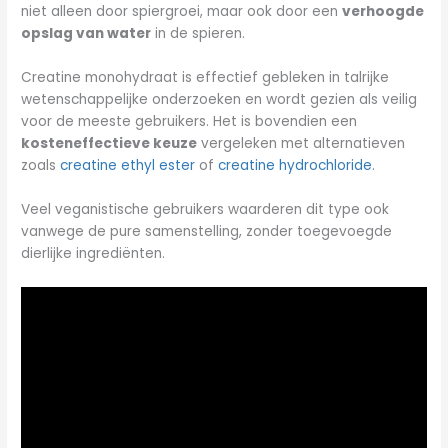
niet alleen door spiergroei, maar ook door een
verhoogde
opslag van water
in de spieren.
Creatine monohydraat is effectief gebleken in talrijke
wetenschappelijke onderzoeken en wordt gezien als veilig
voor de meeste gebruikers. Het is bovendien een
kosteneffectieve keuze
vergeleken met alternatieven
zoals
creatine ethyl ester
of
creatine hydrochloride
.
Veel veganistische gebruikers waarderen dit type ook
vanwege de pure samenstelling, zonder toegevoegde
dierlijke ingrediënten.