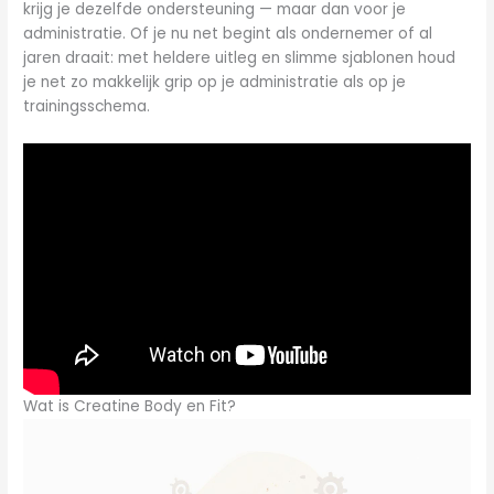
krijg je dezelfde ondersteuning — maar dan voor je
administratie. Of je nu net begint als ondernemer of al
jaren draait: met heldere uitleg en slimme sjablonen houd
je net zo makkelijk grip op je administratie als op je
trainingsschema.
Wat is Creatine Body en Fit?