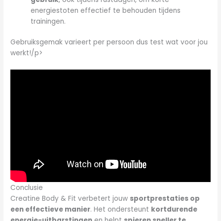
energiestoten effectief te behouden tijdens
trainingen.
Gebruiksgemak varieert per persoon dus test wat voor jou
werkt!/p>
Conclusie
Creatine Body & Fit verbetert jouw
sportprestaties op
een effectieve manier
. Het ondersteunt
kortdurende
energie-uitbarstingen
en helpt
spieren sneller te