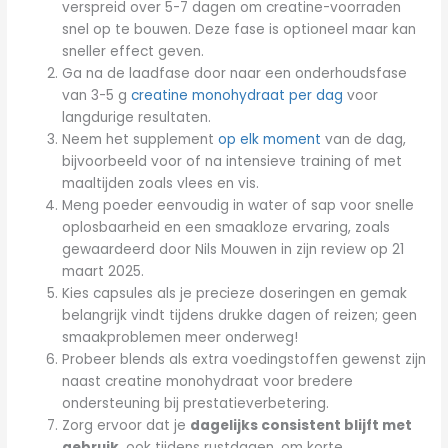
verspreid over 5-7 dagen om creatine-voorraden
snel op te bouwen. Deze fase is optioneel maar kan
sneller effect geven.
Ga na de laadfase door naar een onderhoudsfase
van 3-5 g
creatine monohydraat per dag
voor
langdurige resultaten.
Neem het supplement
op elk moment
van de dag,
bijvoorbeeld voor of na intensieve training of met
maaltijden zoals vlees en vis.
Meng poeder eenvoudig in water of sap voor snelle
oplosbaarheid en een smaakloze ervaring, zoals
gewaardeerd door Nils Mouwen in zijn review op 21
maart 2025.
Kies capsules als je precieze doseringen en gemak
belangrijk vindt tijdens drukke dagen of reizen; geen
smaakproblemen meer onderweg!
Probeer blends als extra voedingstoffen gewenst zijn
naast creatine monohydraat voor bredere
ondersteuning bij prestatieverbetering.
Zorg ervoor dat je
dagelijks consistent blijft met
gebruik
, ook tijdens rustdagen, om korte