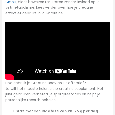
GmbH
, biedt bewezen resultaten zonder invloed op je
vetmetabolisme. Lees verder over hoe je creatine
effectief gebruikt in jouw routine.
Hoe gebruik je Creatine Body en Fit effectief?
Je wilt het meeste halen uit je creatine supplement. Het
juist gebruiken verbetert je sportprestaties en helpt je
persoonlijke records behalen.
Start met een
laadfase van 20-25 g per dag