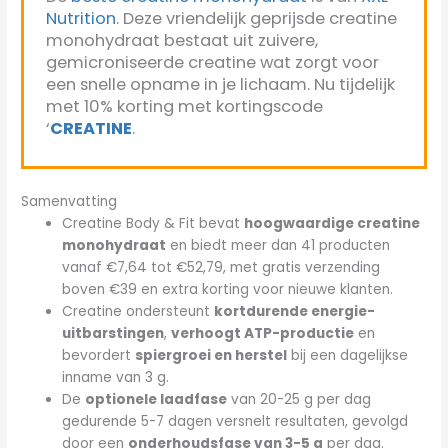
Nutrition
. Deze vriendelijk geprijsde creatine
monohydraat bestaat uit zuivere,
gemicroniseerde creatine wat zorgt voor
een snelle opname in je lichaam. Nu tijdelijk
met 10% korting met kortingscode
‘
CREATINE
.
Samenvatting
Creatine Body & Fit bevat
hoogwaardige creatine
monohydraat
en biedt meer dan 41 producten
vanaf €7,64 tot €52,79, met gratis verzending
boven €39 en extra korting voor nieuwe klanten.
Creatine ondersteunt
kortdurende energie-
uitbarstingen
,
verhoogt ATP-productie
en
bevordert
spiergroei en herstel
bij een dagelijkse
inname van 3 g.
De
optionele laadfase
van 20-25 g per dag
gedurende 5-7 dagen versnelt resultaten, gevolgd
door een
onderhoudsfase van 3-5 g
per dag.