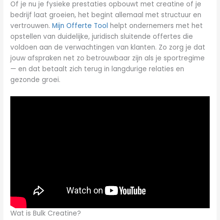
Of je nu je fysieke prestaties opbouwt met creatine of je
bedrijf laat groeien, het begint allemaal met structuur en
vertrouwen.
Mijn Offerte Tool
helpt ondernemers met het
opstellen van duidelijke, juridisch sluitende offertes die
voldoen aan de verwachtingen van klanten. Zo zorg je dat
jouw afspraken net zo betrouwbaar zijn als je sportregime
— en dat betaalt zich terug in langdurige relaties en
gezonde groei.
Wat is Bulk Creatine?