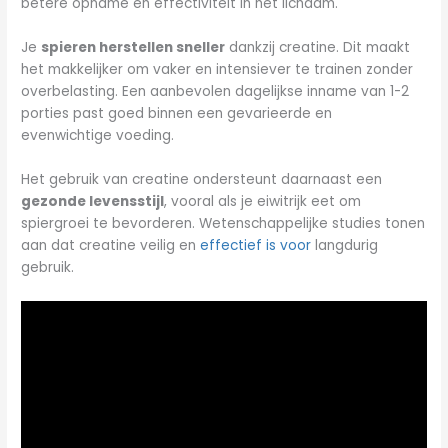
betere opname en effectiviteit in het lichaam.
Je
spieren herstellen sneller
dankzij creatine. Dit maakt
het makkelijker om vaker en intensiever te trainen zonder
overbelasting. Een aanbevolen dagelijkse inname van 1-2
porties past goed binnen een gevarieerde en
evenwichtige voeding.
Het gebruik van creatine ondersteunt daarnaast een
gezonde levensstijl
, vooral als je eiwitrijk eet om
spiergroei te bevorderen. Wetenschappelijke studies tonen
aan dat creatine veilig en
effectief is voor
langdurig
gebruik.