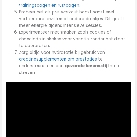
trainingsdagen én rustdagen
.
Probeer het als pre-workout boost naast snel
verteerbare eiwitten of andere drankjes. Dit geeft
meer energie tijdens intensieve sessies.
Experimenteer met smaken zoals cookies of
chocolade in shakes voor variatie zonder het dieet
te doorbreken.
Zorg altijd voor hydratatie bij gebruik van
creatinesupplementen om prestaties
te
ondersteunen en een
gezonde levensstijl
na te
streven.